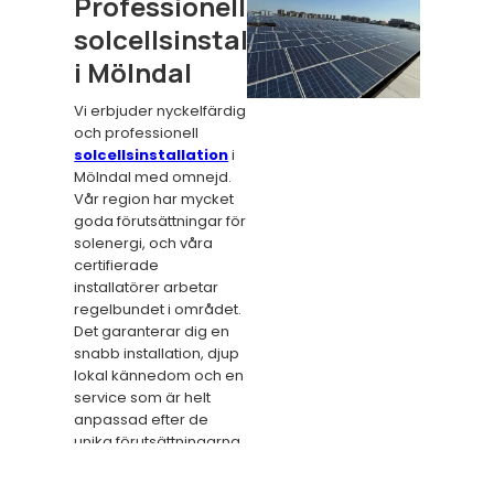
Professionell
solcellsinstallation
i Mölndal
Vi erbjuder nyckelfärdig
och professionell
solcellsinstallation
i
Mölndal med omnejd.
Vår region har mycket
goda förutsättningar för
solenergi, och våra
certifierade
installatörer arbetar
regelbundet i området.
Det garanterar dig en
snabb installation, djup
lokal kännedom och en
service som är helt
anpassad efter de
unika förutsättningarna
i din stadsdel – oavsett
om du bor i centrala