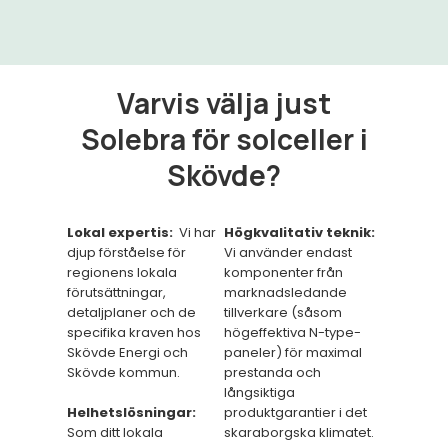
Varvis välja just
Solebra för solceller i
Skövde?
Lokal expertis:
Vi har
Högkvalitativ teknik:
djup förståelse för
Vi använder endast
regionens lokala
komponenter från
förutsättningar,
marknadsledande
detaljplaner och de
tillverkare (såsom
specifika kraven hos
högeffektiva N-type-
Skövde Energi och
paneler) för maximal
Skövde kommun.
prestanda och
långsiktiga
Helhetslösningar:
produktgarantier i det
Som ditt lokala
skaraborgska klimatet.