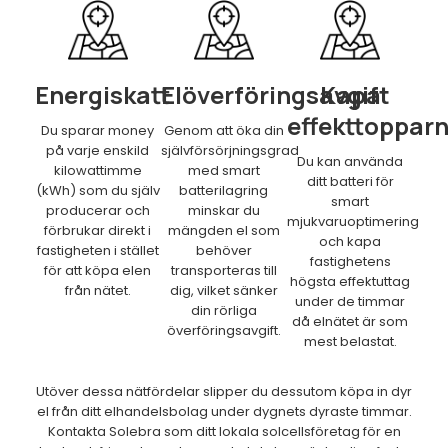
Energiskatt
Elöverföringsavgift
Kapa
effekttoppar
Du sparar money
Genom att öka din
på varje enskild
självförsörjningsgrad
Du kan använda
kilowattimme
med smart
ditt batteri för
(kWh) som du själv
batterilagring
smart
producerar och
minskar du
mjukvaruoptimering
förbrukar direkt i
mängden el som
och kapa
fastigheten i stället
behöver
fastighetens
för att köpa elen
transporteras till
högsta effektuttag
från nätet.
dig, vilket sänker
under de timmar
din rörliga
då elnätet är som
överföringsavgift.
mest belastat.
Utöver dessa nätfördelar slipper du dessutom köpa in dyr
el från ditt elhandelsbolag under dygnets dyraste timmar.
Kontakta Solebra som ditt lokala solcellsföretag för en