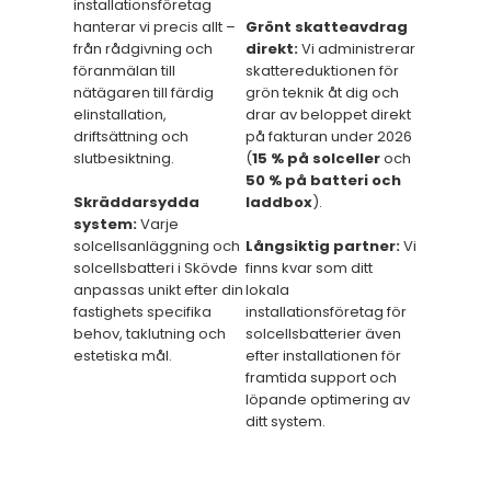
installationsföretag
hanterar vi precis allt –
Grönt skatteavdrag
från rådgivning och
direkt:
Vi administrerar
föranmälan till
skattereduktionen för
nätägaren till färdig
grön teknik åt dig och
elinstallation,
drar av beloppet direkt
driftsättning och
på fakturan under 2026
slutbesiktning.
(
15 % på solceller
och
50 % på batteri och
Skräddarsydda
laddbox
).
system:
Varje
solcellsanläggning och
Långsiktig partner:
Vi
solcellsbatteri i Skövde
finns kvar som ditt
anpassas unikt efter din
lokala
fastighets specifika
installationsföretag för
behov, taklutning och
solcellsbatterier även
estetiska mål.
efter installationen för
framtida support och
löpande optimering av
ditt system.