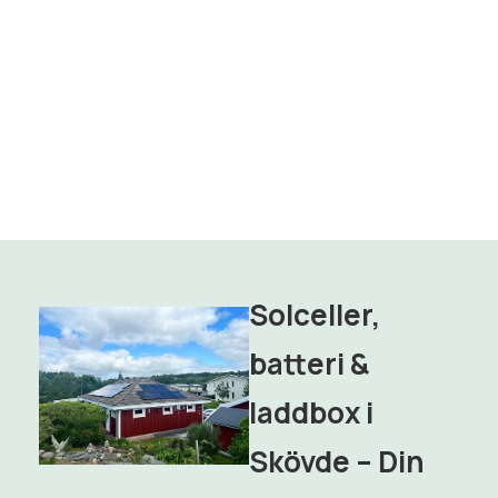
Solceller,
batteri &
laddbox i
Skövde – Din