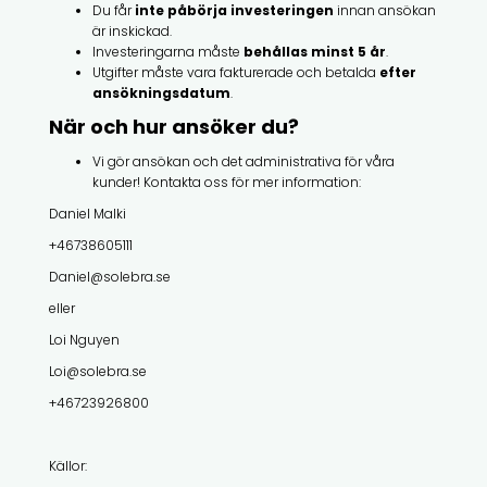
Du får
inte påbörja investeringen
innan ansökan
är inskickad.
Investeringarna måste
behållas minst 5 år
.
Utgifter måste vara fakturerade och betalda
efter
ansökningsdatum
.
När och hur ansöker du?
Vi gör ansökan och det administrativa för våra
kunder! Kontakta oss för mer information:
Daniel Malki
+46738605111
Daniel@solebra.se
eller
Loi Nguyen
Loi@solebra.se
+46723926800
Källor: