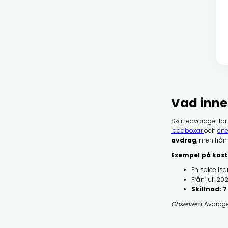
Vad inne
Skatteavdraget för 
laddboxar
och
ene
avdrag
, men frå
Exempel på kost
En solcells
Från juli 20
Skillnad:
7
Observera:
Avdraget