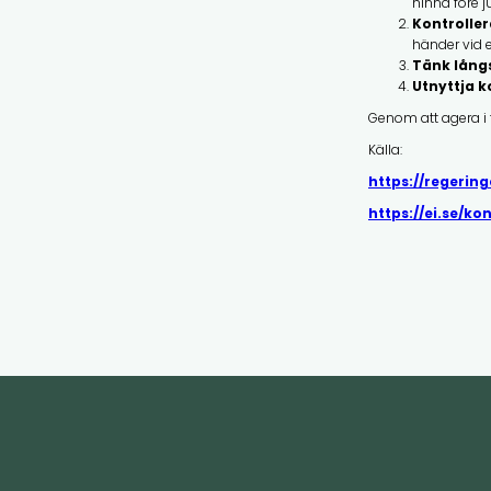
hinna före ju
Kontrolle
händer vid e
Tänk långs
Utnyttja 
Genom att agera i 
Källa:
https://regerin
https://ei.se/k