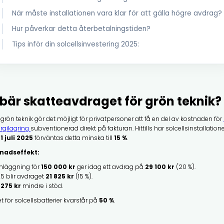
När måste installationen vara klar för att gälla högre avdrag?
Hur påverkar detta återbetalningstiden?
Tips inför din solcellsinvestering 2025:
bär skatteavdraget för grön teknik?
grön teknik gör det möjligt för privatpersoner att få en del av kostnaden för
rgilagring
subventionerad direkt på fakturan. Hittills har solcellsinstallation
n
1 juli 2025
förväntas detta minska till
15 %
.
nadseffekt:
anläggning för
150 000 kr
ger idag ett avdrag på
29 100 kr
(20 %).
25 blir avdraget
21 825 kr
(15 %).
 275 kr
mindre i stöd.
 för solcellsbatterier kvarstår på
50 %
.