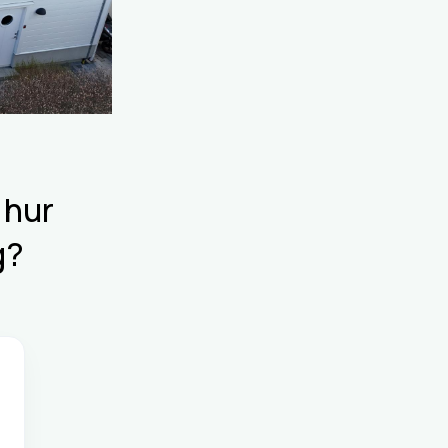
 hur
g?