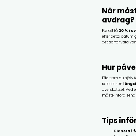
När måste
avdrag?
För att få
20 % i a
efter detta datum 
det därför vara vä
Hur påve
Eftersom du själv f
solceller en
långs
överskottsel. Med 
måste införa sena
Tips infö
Planera i 