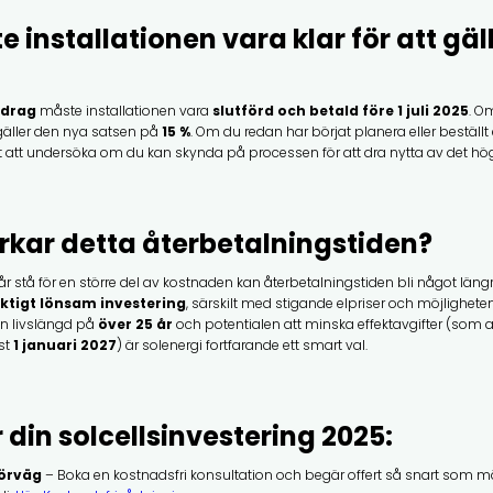
 installationen vara klar för att gä
vdrag
måste installationen vara
slutförd och betald före 1 juli 2025
. O
gäller den nya satsen på
15 %
. Om du redan har börjat planera eller beställ
rt att undersöka om du kan skynda på processen för att dra nytta av det hög
rkar detta återbetalningstiden?
år stå för en större del av kostnaden kan återbetalningstiden bli något längr
iktigt lönsam investering
, särskilt med stigande elpriser och möjligheten
en livslängd på
över 25 år
och potentialen att minska effektavgifter (som 
st
1 januari 2027
) är solenergi fortfarande ett smart val.
r din solcellsinvestering 2025:
förväg
– Boka en kostnadsfri konsultation och begär offert så snart som möj