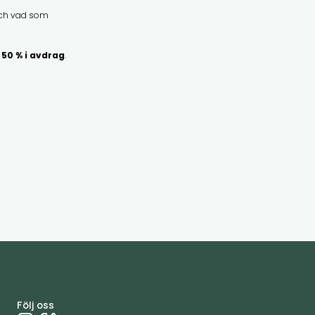
 och vad som
l
50 % i avdrag
.
Följ oss