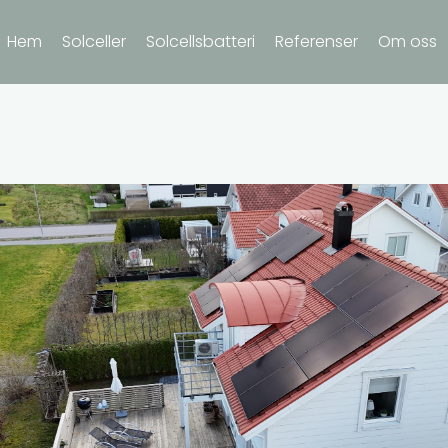
Hem
Solceller
Solcellsbatteri
Referenser
Om oss