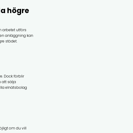
lla högre
m arbetet utförs
t en anläggning kan
re stödet.
e. Dock förblir
 att sälja
alla elnätsbolag
ligt om du vill