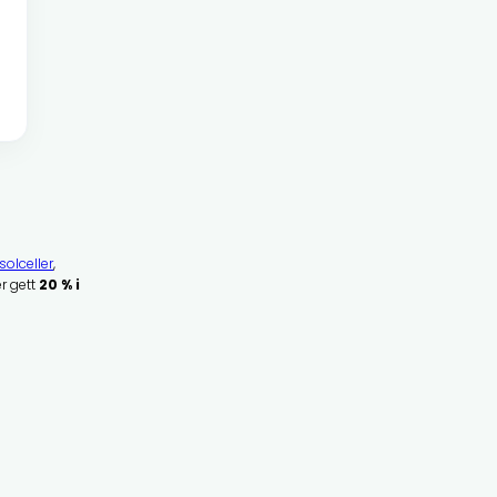
solceller
,
er gett
20 % i