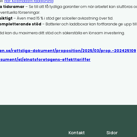
li.
Här: Kostnadsfri rådgivning
ra tidsramar
– Se till att få tydliga garantier om när arbetet kan slutföras
ventuella förseningar.
iktigt
– Även med 15 % i stöd ger solceller avkastning över tid.
kompletterande stöd
– Batterier och laddboxar kan fortfarande ge upp til
tid kan du maximera ditt stöd och säkerställa en lönsam investering.
gen.se/rattsliga-dokument/proposition/2025/03/prop.-202425109
onsument/el/elnatsforetagens-effekttariffer
Kontakt
Sidor