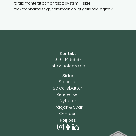
färdigmonterat och driftsatt system – sker
fackmannamässigt, säkert och enligt gällande lagkrav.
Kontakt
010 214 66 67
Info@solebra.se
Sidor
Solceller
Solcellsbatteri
Referenser
Nyheter
Frågor & Svar
Om oss
Följ oss