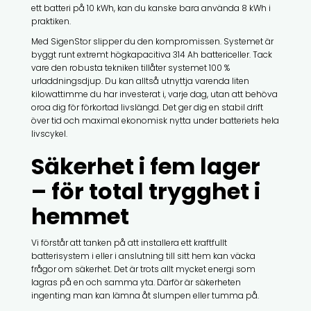
ett batteri på 10 kWh, kan du kanske bara använda 8 kWh i
praktiken.
Med SigenStor slipper du den kompromissen. Systemet är
byggt runt extremt högkapacitiva 314 Ah battericeller. Tack
vare den robusta tekniken tillåter systemet 100 %
urladdningsdjup. Du kan alltså utnyttja varenda liten
kilowattimme du har investerat i, varje dag, utan att behöva
oroa dig för förkortad livslängd. Det ger dig en stabil drift
över tid och maximal ekonomisk nytta under batteriets hela
livscykel.
Säkerhet i fem lager
– för total trygghet i
hemmet
Vi förstår att tanken på att installera ett kraftfullt
batterisystem i eller i anslutning till sitt hem kan väcka
frågor om säkerhet. Det är trots allt mycket energi som
lagras på en och samma yta. Därför är säkerheten
ingenting man kan lämna åt slumpen eller tumma på.