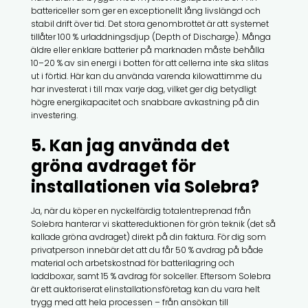
battericeller som ger en exceptionellt lång livslängd och
stabil drift över tid. Det stora genombrottet är att systemet
tillåter 100 % urladdningsdjup (Depth of Discharge). Många
äldre eller enklare batterier på marknaden måste behålla
10–20 % av sin energi i botten för att cellerna inte ska slitas
ut i förtid. Här kan du använda varenda kilowattimme du
har investerat i till max varje dag, vilket ger dig betydligt
högre energikapacitet och snabbare avkastning på din
investering.
5. Kan jag använda det
gröna avdraget för
installationen via Solebra?
Ja, när du köper en nyckelfärdig totalentreprenad från
Solebra hanterar vi skattereduktionen för grön teknik (det så
kallade gröna avdraget) direkt på din faktura. För dig som
privatperson innebär det att du får 50 % avdrag på både
material och arbetskostnad för batterilagring och
laddboxar, samt 15 % avdrag för solceller. Eftersom Solebra
är ett auktoriserat elinstallationsföretag kan du vara helt
trygg med att hela processen – från ansökan till