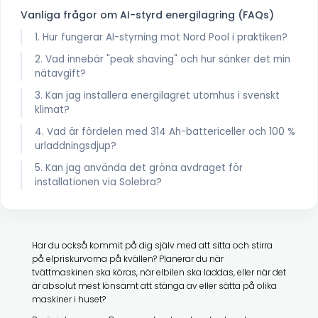
Vanliga frågor om AI-styrd energilagring (FAQs)
1. Hur fungerar AI-styrning mot Nord Pool i praktiken?
2. Vad innebär "peak shaving" och hur sänker det min
nätavgift?
3. Kan jag installera energilagret utomhus i svenskt
klimat?
4. Vad är fördelen med 314 Ah-battericeller och 100 %
urladdningsdjup?
5. Kan jag använda det gröna avdraget för
installationen via Solebra?
Har du också kommit på dig själv med att sitta och stirra
på elpriskurvorna på kvällen? Planerar du när
tvättmaskinen ska köras, när elbilen ska laddas, eller när det
är absolut mest lönsamt att stänga av eller sätta på olika
maskiner i huset?