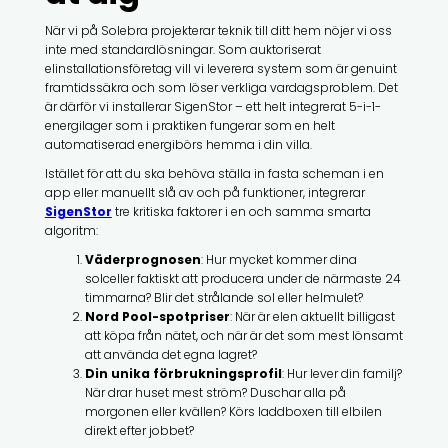
När vi på Solebra projekterar teknik till ditt hem nöjer vi oss
inte med standardlösningar. Som auktoriserat
elinstallationsföretag vill vi leverera system som är genuint
framtidssäkra och som löser verkliga vardagsproblem. Det
är därför vi installerar SigenStor – ett helt integrerat 5-i-1-
energilager som i praktiken fungerar som en helt
automatiserad energibörs hemma i din villa.
Istället för att du ska behöva ställa in fasta scheman i en
app eller manuellt slå av och på funktioner, integrerar
SigenStor
tre kritiska faktorer i en och samma smarta
algoritm:
Väderprognosen
: Hur mycket kommer dina
solceller faktiskt att producera under de närmaste 24
timmarna? Blir det strålande sol eller helmulet?
Nord Pool-spotpriser
: När är elen aktuellt billigast
att köpa från nätet, och när är det som mest lönsamt
att använda det egna lagret?
Din unika förbrukningsprofil
: Hur lever din familj?
När drar huset mest ström? Duschar alla på
morgonen eller kvällen? Körs laddboxen till elbilen
direkt efter jobbet?