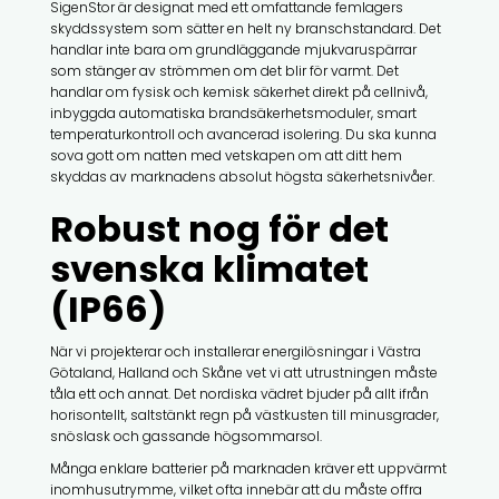
SigenStor är designat med ett omfattande femlagers
skyddssystem som sätter en helt ny branschstandard. Det
handlar inte bara om grundläggande mjukvaruspärrar
som stänger av strömmen om det blir för varmt. Det
handlar om fysisk och kemisk säkerhet direkt på cellnivå,
inbyggda automatiska brandsäkerhetsmoduler, smart
temperaturkontroll och avancerad isolering. Du ska kunna
sova gott om natten med vetskapen om att ditt hem
skyddas av marknadens absolut högsta säkerhetsnivåer.
Robust nog för det
svenska klimatet
(IP66)
När vi projekterar och installerar energilösningar i Västra
Götaland, Halland och Skåne vet vi att utrustningen måste
tåla ett och annat. Det nordiska vädret bjuder på allt ifrån
horisontellt, saltstänkt regn på västkusten till minusgrader,
snöslask och gassande högsommarsol.
Många enklare batterier på marknaden kräver ett uppvärmt
inomhusutrymme, vilket ofta innebär att du måste offra