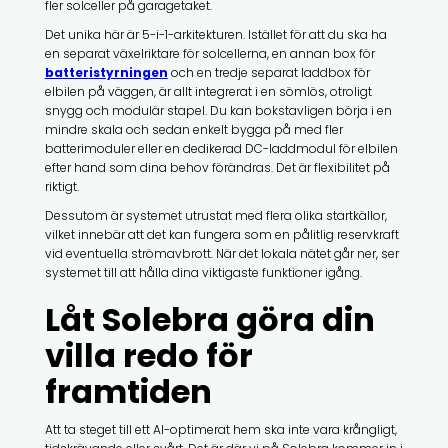
fler solceller på garagetaket.
Det unika här är 5-i-1-arkitekturen. Istället för att du ska ha
en separat växelriktare för solcellerna, en annan box för
batteristyrningen
och en tredje separat laddbox för
elbilen på väggen, är allt integrerat i en sömlös, otroligt
snygg och modulär stapel. Du kan bokstavligen börja i en
mindre skala och sedan enkelt bygga på med fler
batterimoduler eller en dedikerad DC-laddmodul för elbilen
efter hand som dina behov förändras. Det är flexibilitet på
riktigt.
Dessutom är systemet utrustat med flera olika startkällor,
vilket innebär att det kan fungera som en pålitlig reservkraft
vid eventuella strömavbrott. När det lokala nätet går ner, ser
systemet till att hålla dina viktigaste funktioner igång.
Låt Solebra göra din
villa redo för
framtiden
Att ta steget till ett AI-optimerat hem ska inte vara krångligt,