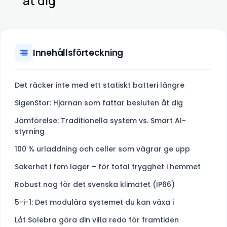
åt dig
Innehållsförteckning
Det räcker inte med ett statiskt batteri längre
SigenStor: Hjärnan som fattar besluten åt dig
Jämförelse: Traditionella system vs. Smart AI-
styrning
100 % urladdning och celler som vägrar ge upp
Säkerhet i fem lager – för total trygghet i hemmet
Robust nog för det svenska klimatet (IP66)
5-i-1: Det modulära systemet du kan växa i
Låt Solebra göra din villa redo för framtiden