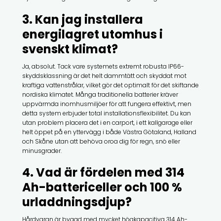
3. Kan jag installera
energilagret utomhus i
svenskt klimat?
Ja, absolut. Tack vare systemets extremt robusta IP66-
skyddsklassning är det helt dammtätt och skyddat mot
kraftiga vattenstrålar, vilket gör det optimalt för det skiftande
nordiska klimatet. Många traditionella batterier kräver
uppvärmda inomhusmiljöer för att fungera effektivt, men
detta system erbjuder total installationsflexibilitet. Du kan
utan problem placera det i en carport, i ett kallgarage eller
helt öppet på en yttervägg i både Västra Götaland, Halland
och Skåne utan att behöva oroa dig för regn, snö eller
minusgrader.
4. Vad är fördelen med 314
Ah-battericeller och 100 %
urladdningsdjup?
Hårdvaran är byggd med mycket högkapacitiva 314 Ah-