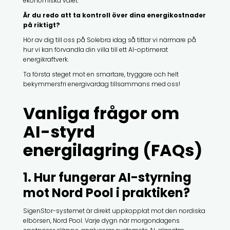
ekonomiska valet.
Är du redo att ta kontroll över dina energikostnader
på riktigt?
Hör av dig till oss på Solebra idag så tittar vi närmare på
hur vi kan förvandla din villa till ett AI-optimerat
energikraftverk.
Ta första steget mot en smartare, tryggare och helt
bekymmersfri energivardag tillsammans med oss!
Vanliga frågor om
AI-styrd
energilagring (FAQs)
1. Hur fungerar AI-styrning
mot Nord Pool i praktiken?
SigenStor-systemet är direkt uppkopplat mot den nordiska
elbörsen, Nord Pool. Varje dygn när morgondagens