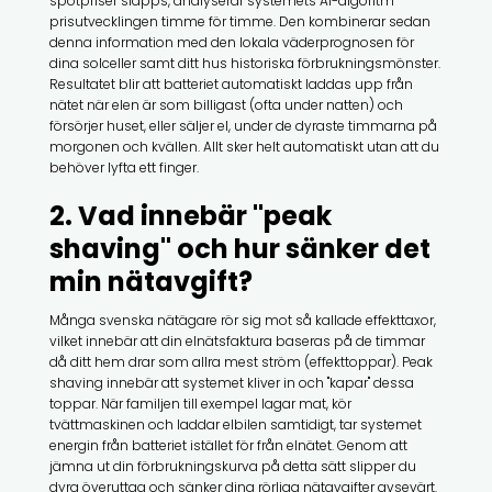
spotpriser släpps, analyserar systemets AI-algoritm
prisutvecklingen timme för timme. Den kombinerar sedan
denna information med den lokala väderprognosen för
dina solceller samt ditt hus historiska förbrukningsmönster.
Resultatet blir att batteriet automatiskt laddas upp från
nätet när elen är som billigast (ofta under natten) och
försörjer huset, eller säljer el, under de dyraste timmarna på
morgonen och kvällen. Allt sker helt automatiskt utan att du
behöver lyfta ett finger.
2. Vad innebär "peak
shaving" och hur sänker det
min nätavgift?
Många svenska nätägare rör sig mot så kallade effekttaxor,
vilket innebär att din elnätsfaktura baseras på de timmar
då ditt hem drar som allra mest ström (effekttoppar). Peak
shaving innebär att systemet kliver in och "kapar" dessa
toppar. När familjen till exempel lagar mat, kör
tvättmaskinen och laddar elbilen samtidigt, tar systemet
energin från batteriet istället för från elnätet. Genom att
jämna ut din förbrukningskurva på detta sätt slipper du
dyra överuttag och sänker dina rörliga nätavgifter avsevärt.