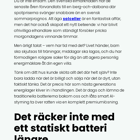
Du är inte ensam. Den svenska elmarknaden har de
senaste åren förvandlats till en berg-och-dalbana där
spotpriserna svänger snabbare än en svensk
sommarprognos. Att äga
solceller
är en fantastisk affär,
men det har också skapat ett nytt beteende: vi har blivit
ofrivilliga elhandlare som ständigt försöker pricka
morgondagens vinnande timmar.
Men ärligt talat – vem har tid med det? Livet händer, barn
ska skjutsas till träningar, middagar ska lagas, och du har
förmodligen roligare saker för dig än att agera personlig
energimäklare åt din egen villa.
Tänk om ditt hus kunde sköta allt det där helt själv? Inte
bara ladda när det är billigt och sälja när det är dyrt, utan
faktiskt tänka. Det är precis här som nästa generations
energilager kliver in i handlingen. Det är dags och lämna de
traditionella batterierna bakom oss och låta smart AI-
styrning ta över ratten via en komplett premiumlösning.
Det räcker inte med
ett statiskt batteri
längre