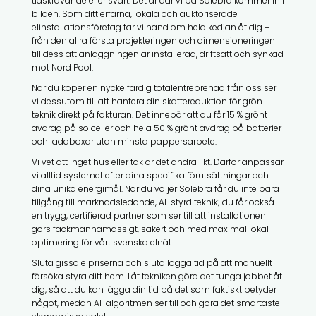
tidskrävande eller svårt. Det är där vi på Solebra kommer in i
bilden. Som ditt erfarna, lokala och auktoriserade
elinstallationsföretag tar vi hand om hela kedjan åt dig –
från den allra första projekteringen och dimensioneringen
till dess att anläggningen är installerad, driftsatt och synkad
mot Nord Pool.
När du köper en nyckelfärdig totalentreprenad från oss ser
vi dessutom till att hantera din skattereduktion för grön
teknik direkt på fakturan. Det innebär att du får 15 % grönt
avdrag på solceller och hela 50 % grönt avdrag på batterier
och laddboxar utan minsta pappersarbete.
Vi vet att inget hus eller tak är det andra likt. Därför anpassar
vi alltid systemet efter dina specifika förutsättningar och
dina unika energimål. När du väljer Solebra får du inte bara
tillgång till marknadsledande, AI-styrd teknik; du får också
en trygg, certifierad partner som ser till att installationen
görs fackmannamässigt, säkert och med maximal lokal
optimering för vårt svenska elnät.
Sluta gissa elpriserna och sluta lägga tid på att manuellt
försöka styra ditt hem. Låt tekniken göra det tunga jobbet åt
dig, så att du kan lägga din tid på det som faktiskt betyder
något, medan AI-algoritmen ser till och göra det smartaste