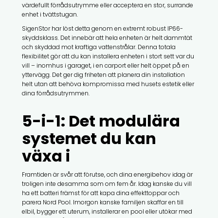
värdefullt förrådsutrymme eller acceptera en stor, surrande
enhet i tvättstugan.
SigenStor har löst detta genom en extremt robust IP66-
skyddsklass. Det innebär att hela enheten är helt dammtät
och skyddad mot kraftiga vattenstrålar. Denna totala
flexibilitet gör att du kan installera enheten i stort sett var du
vill – inomhus i garaget, i en carport eller helt öppet på en
yttervägg. Det ger dig friheten att planera din installation
helt utan att behöva kompromissa med husets estetik eller
dina förrådsutrymmen.
5-i-1: Det modulära
systemet du kan
växa i
Framtiden är svår att förutse, och dina energibehov idag är
troligen inte desamma som om fem år. Idag kanske du vill
ha ett batteri främst för att kapa dina effekttoppar och
parera Nord Pool. Imorgon kanske familjen skaffar en till
elbil, bygger ett uterum, installerar en pool eller utökar med