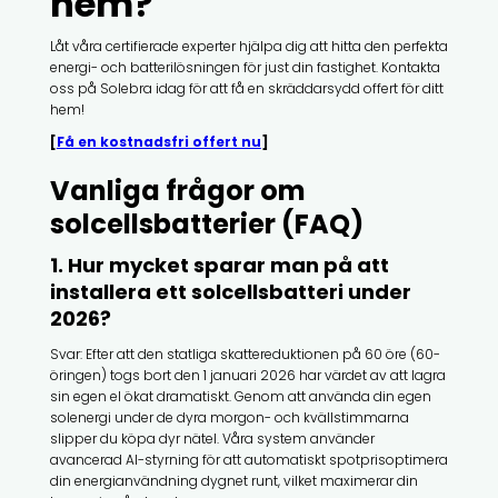
hem?
Låt våra certifierade experter hjälpa dig att hitta den perfekta
energi- och batterilösningen för just din fastighet. Kontakta
oss på Solebra idag för att få en skräddarsydd offert för ditt
hem!
[
Få en kostnadsfri offert nu
]
Vanliga frågor om
solcellsbatterier (FAQ)
1. Hur mycket sparar man på att
installera ett solcellsbatteri under
2026?
Svar: Efter att den statliga skattereduktionen på 60 öre (60-
öringen) togs bort den 1 januari 2026 har värdet av att lagra
sin egen el ökat dramatiskt. Genom att använda din egen
solenergi under de dyra morgon- och kvällstimmarna
slipper du köpa dyr nätel. Våra system använder
avancerad AI-styrning för att automatiskt spotprisoptimera
din energianvändning dygnet runt, vilket maximerar din