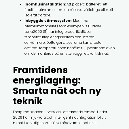
Inomhusinstallation
: Att placera batteriet i ett
frostfritt utrymme som en källare, tvättstuga eller ett
isolerat garage.
Inbyggda värmesystem
: Moderna
premiummodeller (som exempelvis Huawei
Luna2000 S1) har integrerade, fläktlösa
temperaturregleringssystem och interna
cellvärmare. Detta gör att cellerna kan arbeta i
optimal temperatur och behålla full prestanda även
om de monteras på en yttervägg i ett kallt klimat.
Framtidens
energilagring:
Smarta nät och ny
teknik
Energimarknaden utvecklas i ett rasande tempo. Under
2026 har mjukvara och intelligent nätintegration blivit
minst lika viktigt som själva hårdvaran i batteriet.