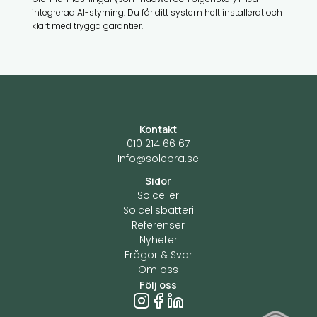
integrerad AI-styrning. Du får ditt system helt installerat och
klart med trygga garantier.
Kontakt
010 214 66 67
Info@solebra.se
Sidor
Solceller
Solcellsbatteri
Referenser
Nyheter
Frågor & Svar
Om oss
Följ oss