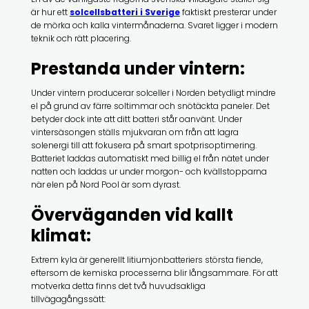
är hur ett
solcellsbatteri i Sverige
faktiskt presterar under
de mörka och kalla vintermånaderna. Svaret ligger i modern
teknik och rätt placering.
Prestanda under vintern:
Under vintern producerar solceller i Norden betydligt mindre
el på grund av färre soltimmar och snötäckta paneler. Det
betyder dock inte att ditt batteri står oanvänt. Under
vintersäsongen ställs mjukvaran om från att lagra
solenergi till att fokusera på smart spotprisoptimering.
Batteriet laddas automatiskt med billig el från nätet under
natten och laddas ur under morgon- och kvällstopparna
när elen på Nord Pool är som dyrast.
Överväganden vid kallt
klimat:
Extrem kyla är generellt litiumjonbatteriers största fiende,
eftersom de kemiska processerna blir långsammare. För att
motverka detta finns det två huvudsakliga
tillvägagångssätt: