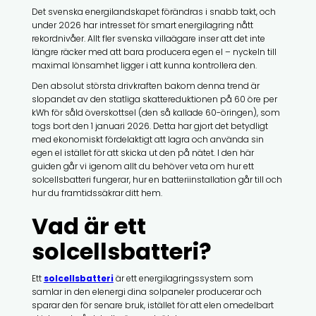
Det svenska energilandskapet förändras i snabb takt, och
under 2026 har intresset för smart energilagring nått
rekordnivåer. Allt fler svenska villaägare inser att det inte
längre räcker med att bara producera egen el – nyckeln till
maximal lönsamhet ligger i att kunna kontrollera den.
Den absolut största drivkraften bakom denna trend är
slopandet av den statliga skattereduktionen på 60 öre per
kWh för såld överskottsel (den så kallade 60-öringen), som
togs bort den 1 januari 2026. Detta har gjort det betydligt
med ekonomiskt fördelaktigt att lagra och använda sin
egen el istället för att skicka ut den på nätet. I den här
guiden går vi igenom allt du behöver veta om hur ett
solcellsbatteri fungerar, hur en batteriinstallation går till och
hur du framtidssäkrar ditt hem.
Vad är ett
solcellsbatteri?
Ett
solcellsbatteri
är ett energilagringssystem som
samlar in den elenergi dina solpaneler producerar och
sparar den för senare bruk, istället för att elen omedelbart