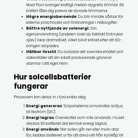
Nord Pool svänger kraftigt mellan dygnets timmar. Ett
batteri låter dig parera de dyraste timmarna.
Högre energioberoende
: Du blir mindre sårbar för
externa prischocker och förändringar i nätavgifter.
Bättre nyttjande av solenergi:
Din
egenanvändning (andelen solel du faktiskt förbrukar
själv) ökar dramatiskt, vilket blivit kritiskt efter att 60-
öringen slopades.
Hållbar livsstil
: Du avlastar det svenska elnätet och
säkerställer att din lokalt producerade gröna el
stannar i ditt eget hem.
Hur solcellsbatterier
fungerar
Processen kan delas in i fyra enkla steg:
Energi genereras
: Solpanelerna omvandlar solljus
till likström (DC).
Energi lagras
: Överskottet som inte används i huset
skickas till batteriet där kemisk energi lagras.
Energi används
: När solen går ner eller moln drar
för, laddas batteriet ur för att driva allt från kylskåp till