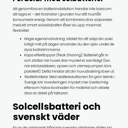
Att genomföra en batteriinstallation handlar inte bara om
att lagra el – det förändrar i grunden hur ditt hushåll
konsumerar energi. Genom att kombinera dina solpaneler
med ett smart solcellsbatteri låser du upp maximal
flexibilitet:
Högre egenanvändning: Istället för att sälja din solel
billigt mitt på dagen använder du den själv under de
dyra kvällstimmarna.
Kapa effekttoppar (Peak Shaving): Batteriet går in
och stöttar när huset drar mycket el samtidigt (t.ex.
när elbilsladdaren, spisen och värmepumpen körs
parallellt). Detta hindrar att din huvudsäkring löser ut.
Skattefördelar: Med skattereduktionen för grön teknik i
Sverige blir investeringen mycket mer överkomlig
eftersom halva kostnaden för material och arbete
dras av direkt på fakturan.
Solcellsbatteri och
svenskt väder
En av de vanligaste frågorna svenska villaägare ställer sig