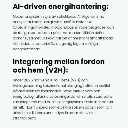
AI-driven energihantering:
Moderna system styrs av sofistikerad AI. Algoritmerna
analyserar kontinuerligt ditt hushålls historiska
förbrukningsmönster, morgondagens väderprognoser och
de rörliga spotpriserna på elmarknaden. Utifrån detta
räknar systemet ut exakt när det är mest lönsamt att ladda
eller ladda ur batteriet för att ge dig lägsta möjliga
boendekostnad.
Integrering mellan fordon
och hem (V2H):
Under 2026 har Vehicle-to-Home (V2H) och
tvåvägsladdning (bidirectional charging) blivit en realitet
på den svenska marknaden. Stora biltillverkare och
energibolag rullar nu ut lösningar där din elbils stora batteri
kan integreras med husets energisystem. Detta innebär att
din elbil kan fungera som ett extra solcellsbatteri som kan
driva hela ditt hem under dyra timmar eller vid ett
strömavbrott.