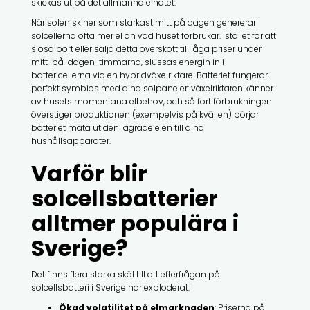
skickas ut på det allmänna elnätet.
När solen skiner som starkast mitt på dagen genererar
solcellerna ofta mer el än vad huset förbrukar. Istället för att
slösa bort eller sälja detta överskott till låga priser under
mitt-på-dagen-timmarna, slussas energin in i
battericellerna via en hybridväxelriktare. Batteriet fungerar i
perfekt symbios med dina solpaneler: växelriktaren känner
av husets momentana elbehov, och så fort förbrukningen
överstiger produktionen (exempelvis på kvällen) börjar
batteriet mata ut den lagrade elen till dina
hushållsapparater.
Varför blir
solcellsbatterier
alltmer populära i
Sverige?
Det finns flera starka skäl till att efterfrågan på
solcellsbatteri i Sverige har exploderat:
Ökad volatilitet på elmarknaden
: Priserna på