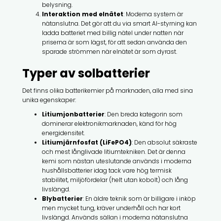
belysning.
Interaktion med elnätet
: Moderna system är
nätanslutna. Det gör att du via smart AI-styrning kan
ladda batteriet med billig nätel under natten när
priserna är som lägst, för att sedan använda den
sparade strömmen när elnätet är som dyrast.
Typer av solbatterier
Det finns olika batterikemier på marknaden, alla med sina
unika egenskaper:
Litiumjonbatterier
: Den breda kategorin som
dominerar elektronikmarknaden, känd för hög
energidensitet.
Litiumjärnfosfat (LiFePO4)
: Den absolut säkraste
och mest långlivade litiumtekniken. Det är denna
kemi som nästan uteslutande används i moderna
hushållsbatterier idag tack vare hög termisk
stabilitet, miljöfördelar (helt utan kobolt) och lång
livslängd.
Blybatterier
: En äldre teknik som är billigare i inköp
men mycket tung, kräver underhåll och har kort
livslängd. Används sällan i moderna nätanslutna