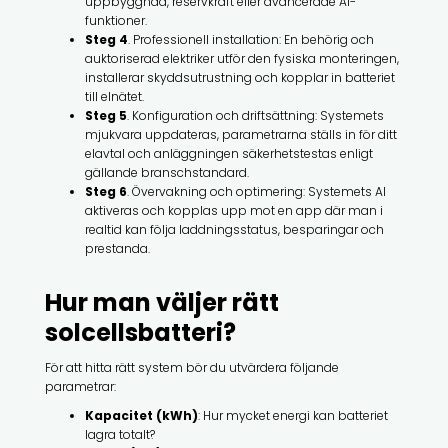
uppbyggnad, reservkraft eller avancerade AI-
funktioner.
Steg 4
. Professionell installation: En behörig och
auktoriserad elektriker utför den fysiska monteringen,
installerar skyddsutrustning och kopplar in batteriet
till elnätet.
Steg 5
. Konfiguration och driftsättning: Systemets
mjukvara uppdateras, parametrarna ställs in för ditt
elavtal och anläggningen säkerhetstestas enligt
gällande branschstandard.
Steg 6
. Övervakning och optimering: Systemets AI
aktiveras och kopplas upp mot en app där man i
realtid kan följa laddningsstatus, besparingar och
prestanda.
Hur man väljer rätt
solcellsbatteri?
För att hitta rätt system bör du utvärdera följande
parametrar:
Kapacitet (kWh)
: Hur mycket energi kan batteriet
lagra totalt?