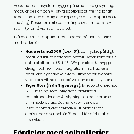
Moderna batterisystem bygger på smart energistyrning,
modulär design och AI-styrd spotprisoptimering för att
köpa el när den är billig och kapa dyra effekttoppar (peak
shaving). Dessutom erbjuder många system backup-
ström (ö-drift) vid strömavbrott.
Två av de mest populära lösningarna på den svenska
marknaden är:
Huawei Luna2000 (t.ex. S1)
: Ett mycket pålitligt,
modulärt litiumjärnfosfat-batteri. Det är känt för sin
enkla skalbarhet (5 till 15 kWh per stack), snygga
design och sömlösa integration med Huaweis
populära hybridväxelriktare. Utmärkt för svenska
villor som vill ha ett beprövat och stabilt system.
SigenStor (från Sigenergy)
: En revolutionerande
5-i-1-lösning som integrerar växelriktare,
batterimoduler och AI-styrning i en och samma
slimmade pelare. Det har extremt snabb
installationtid, avancerade AI-funktioner för
elprissmarta val och är förberett för blixtsnabb
reservkraft.
Fördelar med solbatterier