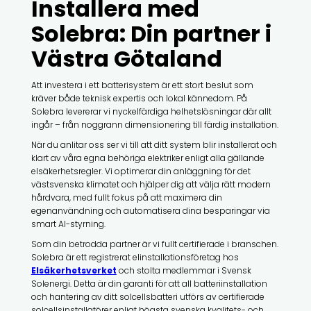
Installera med
Solebra: Din partner i
Västra Götaland
Att investera i ett batterisystem är ett stort beslut som
kräver både teknisk expertis och lokal kännedom. På
Solebra levererar vi nyckelfärdiga helhetslösningar där allt
ingår – från noggrann dimensionering till färdig installation.
När du anlitar oss ser vi till att ditt system blir installerat och
klart av våra egna behöriga elektriker enligt alla gällande
elsäkerhetsregler. Vi optimerar din anläggning för det
västsvenska klimatet och hjälper dig att välja rätt modern
hårdvara, med fullt fokus på att maximera din
egenanvändning och automatisera dina besparingar via
smart AI-styrning.
Som din betrodda partner är vi fullt certifierade i branschen.
Solebra är ett registrerat elinstallationsföretag hos
Elsäkerhetsverket
och stolta medlemmar i Svensk
Solenergi. Detta är din garanti för att all batteriinstallation
och hantering av ditt solcellsbatteri utförs av certifierade
solcellsinstallatörer enligt högsta svenska kvalitets- och