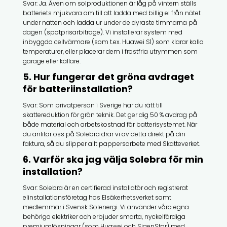
Svar: Ja. Även om solproduktionen är låg på vintern ställs
batteriets mjukvara om till att ladda med billig el från nätet
under natten och ladda ur under de dyraste timmarna på
dagen (spotprisarbitrage). Vi installerar system med
inbyggda cellvärmare (som t.ex. Huawei S1) som klarar kalla
temperaturer, eller placerar dem i frostfria utrymmen som
garage eller källare.
5. Hur fungerar det gröna avdraget
för batteriinstallation?
Svar: Som privatperson i Sverige har du rätt till
skattereduktion för grön teknik. Det ger dig 50 % avdrag på
både material och arbetskostnad för batterisystemet. När
du anlitar oss på Solebra drar vi av detta direkt på din
faktura, så du slipper allt pappersarbete med Skatteverket.
6. Varför ska jag välja Solebra för min
installation?
Svar: Solebra är en certifierad installatör och registrerat
elinstallationsföretag hos Elsäkerhetsverket samt
medlemmar i Svensk Solenergi. Vi använder våra egna
behöriga elektriker och erbjuder smarta, nyckelfärdiga
premiumlösningar (som Huawei och SigenStor) med