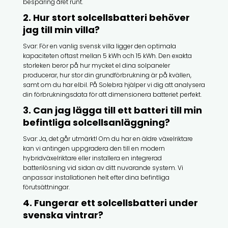
besparing året runt.
2. Hur stort solcellsbatteri behöver
jag till min villa?
Svar: För en vanlig svensk villa ligger den optimala
kapaciteten oftast mellan 5 kWh och 15 kWh. Den exakta
storleken beror på hur mycket el dina solpaneler
producerar, hur stor din grundförbrukning är på kvällen,
samt om du har elbil. På Solebra hjälper vi dig att analysera
din förbrukningsdata för att dimensionera batteriet perfekt.
3. Can jag lägga till ett batteri till min
befintliga solcellsanläggning?
Svar: Ja, det går utmärkt! Om du har en äldre växelriktare
kan vi antingen uppgradera den till en modern
hybridväxelriktare eller installera en integrerad
batterilösning vid sidan av ditt nuvarande system. Vi
anpassar installationen helt efter dina befintliga
förutsättningar.
4. Fungerar ett solcellsbatteri under
svenska vintrar?