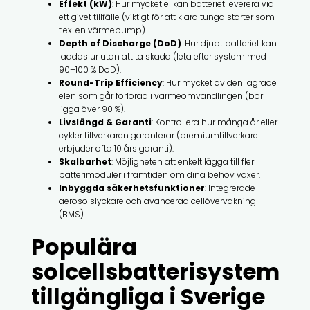
Effekt (kW)
: Hur mycket el kan batteriet leverera vid
ett givet tillfälle (viktigt för att klara tunga starter som
t.ex. en värmepump).
Depth of Discharge (DoD)
: Hur djupt batteriet kan
laddas ur utan att ta skada (leta efter system med
90–100 % DoD).
Round-Trip Efficiency
: Hur mycket av den lagrade
elen som går förlorad i värmeomvandlingen (bör
ligga över 90 %).
Livslängd & Garanti
: Kontrollera hur många år eller
cykler tillverkaren garanterar (premiumtillverkare
erbjuder ofta 10 års garanti).
Skalbarhet
: Möjligheten att enkelt lägga till fler
batterimoduler i framtiden om dina behov växer.
Inbyggda säkerhetsfunktioner
: Integrerade
aerosolslyckare och avancerad cellövervakning
(BMS).
Populära
solcellsbatterisystem
tillgängliga i Sverige