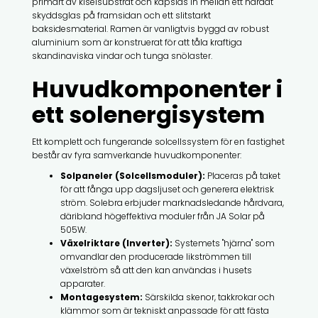
primärt av kiselsubstrat och kapslas in mellan ett härdat
skyddsglas på framsidan och ett slitstarkt
baksidesmaterial. Ramen är vanligtvis byggd av robust
aluminium som är konstruerat för att tåla kraftiga
skandinaviska vindar och tunga snölaster.
Huvudkomponenter i
ett solenergisystem
Ett komplett och fungerande solcellssystem för en fastighet
består av fyra samverkande huvudkomponenter:
Solpaneler (Solcellsmoduler):
Placeras på taket
för att fånga upp dagsljuset och generera elektrisk
ström. Solebra erbjuder marknadsledande hårdvara,
däribland högeffektiva moduler från JA Solar på
505W.
Växelriktare (Inverter):
Systemets "hjärna" som
omvandlar den producerade likströmmen till
växelström så att den kan användas i husets
apparater.
Montagesystem:
Särskilda skenor, takkrokar och
klämmor som är tekniskt anpassade för att fästa