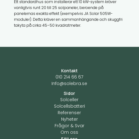
Ett standardhus som installerar ett 10 kW-system kräver
vanligtvis runt 20 till 25 solpaneler, beroende på
panelernas exakta effekt (exempelvis JA Solar 505W-
moduler). Detta kräver en sammanhängande och skuggfri
takyta på cirka 45–50 kvadratmeter.
Kontakt
010 214 66 67
Info@solebra.se
Sidor
Solceller
Solcellsbatteri
Referenser
Nyheter
Frågor & Svar
Om oss
Följ oss