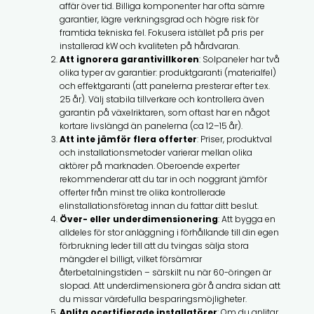
affär över tid. Billiga komponenter har ofta sämre
garantier, lägre verkningsgrad och högre risk för
framtida tekniska fel. Fokusera istället på pris per
installerad kW och kvaliteten på hårdvaran.
Att ignorera garantivillkoren
: Solpaneler har två
olika typer av garantier: produktgaranti (materialfel)
och effektgaranti (att panelerna presterar efter t.ex.
25 år). Välj stabila tillverkare och kontrollera även
garantin på växelriktaren, som oftast har en något
kortare livslängd än panelerna (ca 12–15 år).
Att inte jämför flera offerter
: Priser, produktval
och installationsmetoder varierar mellan olika
aktörer på marknaden. Oberoende experter
rekommenderar att du tar in och noggrant jämför
offerter från minst tre olika kontrollerade
elinstallationsföretag innan du fattar ditt beslut.
Över- eller underdimensionering
: Att bygga en
alldeles för stor anläggning i förhållande till din egen
förbrukning leder till att du tvingas sälja stora
mängder el billigt, vilket försämrar
återbetalningstiden – särskilt nu när 60-öringen är
slopad. Att underdimensionera gör å andra sidan att
du missar värdefulla besparingsmöjligheter.
Anlita ocertifierade installatörer
: Om du anlitar