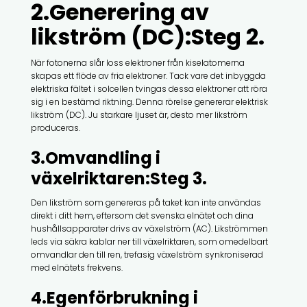
2.Generering av
likström (DC):Steg 2.
När fotonerna slår loss elektroner från kiselatomerna
skapas ett flöde av fria elektroner. Tack vare det inbyggda
elektriska fältet i solcellen tvingas dessa elektroner att röra
sig i en bestämd riktning. Denna rörelse genererar elektrisk
likström (DC). Ju starkare ljuset är, desto mer likström
produceras.
3.Omvandling i
växelriktaren:Steg 3.
Den likström som genereras på taket kan inte användas
direkt i ditt hem, eftersom det svenska elnätet och dina
hushållsapparater drivs av växelström (AC). Likströmmen
leds via säkra kablar ner till växelriktaren, som omedelbart
omvandlar den till ren, trefasig växelström synkroniserad
med elnätets frekvens.
4.Egenförbrukning i