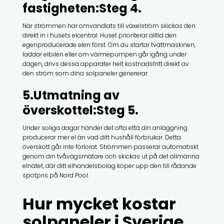
fastigheten:Steg 4.
När strömmen har omvandlats till växelström skickas den
direkt in i husets elcentral. Huset prioriterar alltid den
egenproducerade elen först. Om du startar tvättmaskinen,
laddar elbilen eller om värmepumpen går igång under
dagen, drivs dessa apparater helt kostnadsfritt direkt av
den ström som dina solpaneler genererar.
5.Utmatning av
överskottel:Steg 5.
Under soliga dagar händer det ofta että din anläggning
producerar mer el än vad ditt hushåll förbrukar. Detta
överskott går inte förlorat. Strömmen passerar automatiskt
genom din tvåvägsmätare och skickas ut på det allmänna
elnätet, där ditt elhandelsbolag köper upp den till rådande
spotpris på Nord Pool.
Hur mycket kostar
solpaneler i Sverige