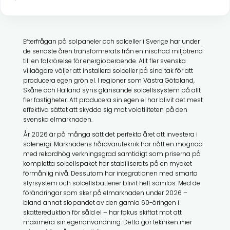
Efterfrågan på solpaneler och solceller i Sverige har under
de senaste åren transformerats från en nischad miljötrend
till en folkrörelse för energioberoende. Allt fler svenska
villaägare väljer att installera solceller på sina tak för att
producera egen grön el. I regioner som Västra Götaland,
Skåne och Halland syns glänsande solcellssystem på allt
fler fastigheter. Att producera sin egen el har blivit det mest
effektiva sättet att skydda sig mot volatiliteten på den
svenska elmarknaden.
År 2026 är på många sätt det perfekta året att investera i
solenergi. Marknadens hårdvaruteknik har nått en mognad
med rekordhög verkningsgrad samtidigt som priserna på
kompletta solcellspaket har stabiliserats på en mycket
förmånlig nivå. Dessutom har integrationen med smarta
styrsystem och solcellsbatterier blivit helt sömlös. Med de
förändringar som sker på elmarknaden under 2026 –
bland annat slopandet av den gamla 60-öringen i
skattereduktion för såld el – har fokus skiftat mot att
maximera sin egenanvändning. Detta gör tekniken mer