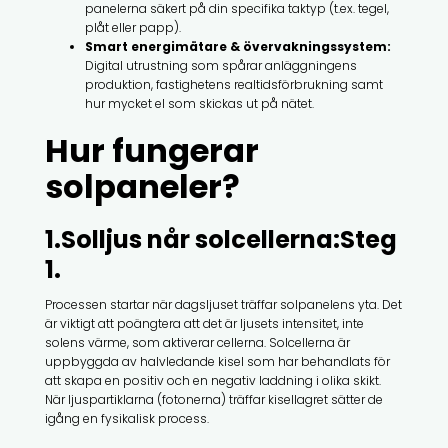
panelerna säkert på din specifika taktyp (t.ex. tegel,
plåt eller papp).
Smart energimätare & övervakningssystem:
Digital utrustning som spårar anläggningens
produktion, fastighetens realtidsförbrukning samt
hur mycket el som skickas ut på nätet.
Hur fungerar
solpaneler?
1.Solljus når solcellerna:Steg
1.
Processen startar när dagsljuset träffar solpanelens yta. Det
är viktigt att poängtera att det är ljusets intensitet, inte
solens värme, som aktiverar cellerna. Solcellerna är
uppbyggda av halvledande kisel som har behandlats för
att skapa en positiv och en negativ laddning i olika skikt.
När ljuspartiklarna (fotonerna) träffar kisellagret sätter de
igång en fysikalisk process.