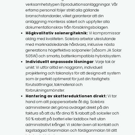
verksamhetstypen Elproduktionsanläggningar. Vår
erfarna personal följer strikt alla gällande
branschstandarder, vilket garanterar att din
anläggning monteras säkert och uppfyller alla
dokumentationskrav från försäkringsbolagen.
Högkvalitativ solenergiteknik:
Vi kompromissar
aldrig med kvaliteten. Solebra arbetar uteslutande
med marknadsledande hårdvara, inklusive nästa
generations högeffektiva solpaneler (såsom JA Solar
505W) och smarta, batterikompatibla hybridsystem.
Individuellt anpassade lösningar
: Varje tak är
unikt. Vi utför alltid en noggrann, individuell
projektering och takanalys för att designa ett system
som är perfekt optimerat för just din fastighets
förutsättningar, takmaterial och
förbrukningsmönster.
Hantering av skattereduktionen direkt:
Vi tar
hand om allt pappersarbete åt dig. Solebra
administrerar det gröna avdraget direkt på din
faktura så att du får dina 15 % rabatt på solceller och
50 % rabatt på batteri eller laddbox helt utan
administrativt krångel. Vi sköter även all kontakt och
lagstadgad föranmälan och färdiganmälan till ditt