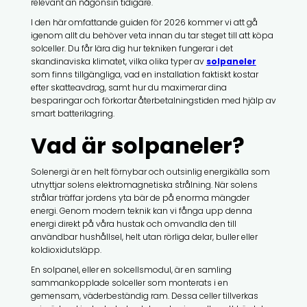
relevant än någonsin tidigare.
I den här omfattande guiden för 2026 kommer vi att gå
igenom allt du behöver veta innan du tar steget till att köpa
solceller. Du får lära dig hur tekniken fungerar i det
skandinaviska klimatet, vilka olika typer av
solpaneler
som finns tillgängliga, vad en installation faktiskt kostar
efter skatteavdrag, samt hur du maximerar dina
besparingar och förkortar återbetalningstiden med hjälp av
smart batterilagring.
Vad är solpaneler?
Solenergi är en helt förnybar och outsinlig energikälla som
utnyttjar solens elektromagnetiska strålning. När solens
strålar träffar jordens yta bär de på enorma mängder
energi. Genom modern teknik kan vi fånga upp denna
energi direkt på våra hustak och omvandla den till
användbar hushållsel, helt utan rörliga delar, buller eller
koldioxidutsläpp.
En solpanel, eller en solcellsmodul, är en samling
sammankopplade solceller som monterats i en
gemensam, väderbeständig ram. Dessa celler tillverkas