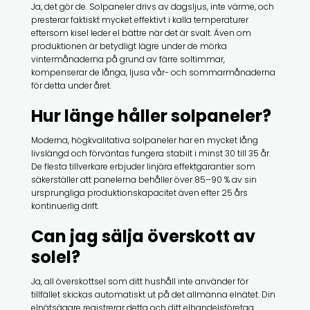
Ja, det gör de. Solpaneler drivs av dagsljus, inte värme, och
presterar faktiskt mycket effektivt i kalla temperaturer
eftersom kisel leder el bättre när det är svalt. Även om
produktionen är betydligt lägre under de mörka
vintermånaderna på grund av färre soltimmar,
kompenserar de långa, ljusa vår- och sommarmånaderna
för detta under året.
Hur länge håller solpaneler?
Moderna, högkvalitativa solpaneler har en mycket lång
livslängd och förväntas fungera stabilt i minst 30 till 35 år.
De flesta tillverkare erbjuder linjära effektgarantier som
säkerställer att panelerna behåller över 85–90 % av sin
ursprungliga produktionskapacitet även efter 25 års
kontinuerlig drift.
Can jag sälja överskott av
solel?
Ja, all överskottsel som ditt hushåll inte använder för
tillfället skickas automatiskt ut på det allmänna elnätet. Din
elnätsägare registrerar detta och ditt elhandelsföretag