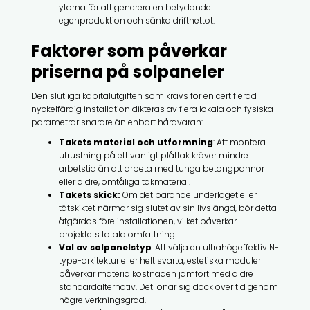
ytorna för att generera en betydande
egenproduktion och sänka driftnettot.
Faktorer som påverkar
priserna på solpaneler
Den slutliga kapitalutgiften som krävs för en certifierad
nyckelfärdig installation dikteras av flera lokala och fysiska
parametrar snarare än enbart hårdvaran:
Takets material och utformning
: Att montera
utrustning på ett vanligt plåttak kräver mindre
arbetstid än att arbeta med tunga betongpannor
eller äldre, ömtåliga takmaterial.
Takets skick:
Om det bärande underlaget eller
tätskiktet närmar sig slutet av sin livslängd, bör detta
åtgärdas före installationen, vilket påverkar
projektets totala omfattning.
Val av solpanelstyp
: Att välja en ultrahögeffektiv N-
type-arkitektur eller helt svarta, estetiska moduler
påverkar materialkostnaden jämfört med äldre
standardalternativ. Det lönar sig dock över tid genom
högre verkningsgrad.