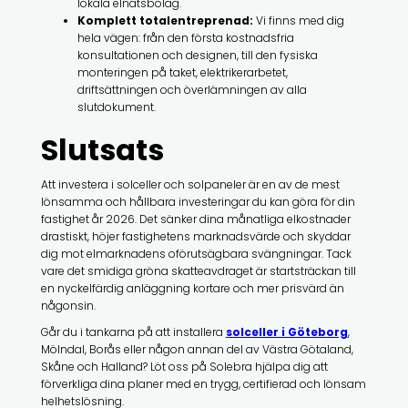
lokala elnätsbolag.
Komplett totalentreprenad:
Vi finns med dig
hela vägen: från den första kostnadsfria
konsultationen och designen, till den fysiska
monteringen på taket, elektrikerarbetet,
driftsättningen och överlämningen av alla
slutdokument.
Slutsats
Att investera i solceller och solpaneler är en av de mest
lönsamma och hållbara investeringar du kan göra för din
fastighet år 2026. Det sänker dina månatliga elkostnader
drastiskt, höjer fastighetens marknadsvärde och skyddar
dig mot elmarknadens oförutsägbara svängningar. Tack
vare det smidiga gröna skatteavdraget är startsträckan till
en nyckelfärdig anläggning kortare och mer prisvärd än
någonsin.
Går du i tankarna på att installera
solceller i Göteborg
,
Mölndal, Borås eller någon annan del av Västra Götaland,
Skåne och Halland? Löt oss på Solebra hjälpa dig att
förverkliga dina planer med en trygg, certifierad och lönsam
helhetslösning.