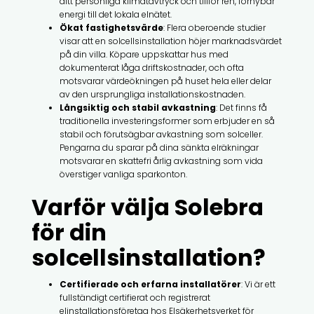
ditt personliga klimatavtryck och tillför ren, förnybar
energi till det lokala elnätet.
Ökat fastighetsvärde
: Flera oberoende studier
visar att en solcellsinstallation höjer marknadsvärdet
på din villa. Köpare uppskattar hus med
dokumenterat låga driftskostnader, och ofta
motsvarar värdeökningen på huset hela eller delar
av den ursprungliga installationskostnaden.
Långsiktig och stabil avkastning
: Det finns få
traditionella investeringsformer som erbjuder en så
stabil och förutsägbar avkastning som solceller.
Pengarna du sparar på dina sänkta elräkningar
motsvarar en skattefri årlig avkastning som vida
överstiger vanliga sparkonton.
Varför välja Solebra
för din
solcellsinstallation?
Certifierade och erfarna installatörer
: Vi är ett
fullständigt certifierat och registrerat
elinstallationsföretag hos Elsäkerhetsverket för