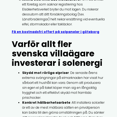
ett företag som saknar registrering hos
Elsäkerhetsverket bryter du mot lagen. Du riskerar
dessutom att ditt försäkringsbolag (t.ex.
Länsförsäkringar) helt nekar ersättning vid eventuella
elfel, stormskador eller takläckor.
Få en kostnadsfri offert på solpaneler i göteborg
Varför allt fler
svenska villaägare
investerar i solenergi
Skydd mot rörliga elpriser
: De senaste årens
extrema svängningar på elmarknaden har visat hur
sårbart ett hushåll kan vara. Genom att producera
sin egen el på taket köper man sig en långsiktig
trygghet och ett effektivt skydd mot framtida
prischocker.
Konkret hållbarhetsarbete
: Att installera solceller
är ett av de mest mätbara sätten en privatperson
kan bidra till den gröna omställningen på. Du sänker