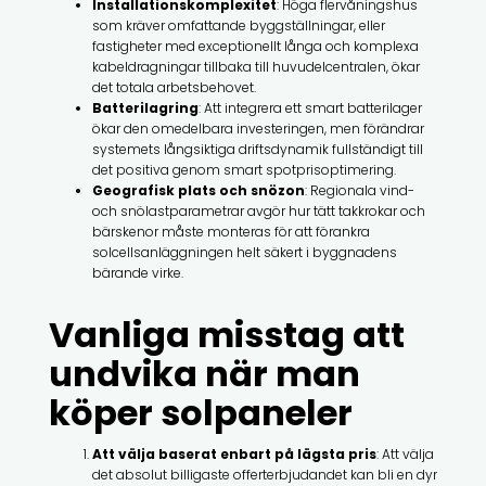
Installationskomplexitet
: Höga flervåningshus
som kräver omfattande byggställningar, eller
fastigheter med exceptionellt långa och komplexa
kabeldragningar tillbaka till huvudelcentralen, ökar
det totala arbetsbehovet.
Batterilagring
: Att integrera ett smart batterilager
ökar den omedelbara investeringen, men förändrar
systemets långsiktiga driftsdynamik fullständigt till
det positiva genom smart spotprisoptimering.
Geografisk plats och snözon
: Regionala vind-
och snölastparametrar avgör hur tätt takkrokar och
bärskenor måste monteras för att förankra
solcellsanläggningen helt säkert i byggnadens
bärande virke.
Vanliga misstag att
undvika när man
köper solpaneler
Att välja baserat enbart på lägsta pris
: Att välja
det absolut billigaste offerterbjudandet kan bli en dyr