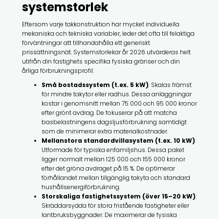
systemstorlek
Eftersom varje takkonstruktion har mycket individuella
mekaniska och tekniska variabler, leder det ofta till felaktiga
förväntningar att tillhandahålla ett generiskt
prissättningsnät. Systemstorlekar år 2026 utvärderas helt
utifrån din fastighets specifika fysiska gränser och din
årliga förbrukningsprofil:
Små bostadssystem (t.ex. 5 kW)
: Skalas främst
för mindre takytor eller radhus. Dessa anläggningar
kostar i genomsnitt mellan 75 000 och 95 000 kronor
efter grönt avdrag. De fokuserar på att matcha
basbelastningens dagsljusförbrukning samtidigt
som de minimerar extra materialkostnader.
Mellanstora standardvillasystem (t.ex. 10 kW)
:
Utformade för typiska enfamiljshus. Dessa paket
ligger normalt mellan 125 000 och 155 000 kronor
efter det gröna avdraget på 15 %. De optimerar
förhållandet mellan tillgänglig takyta och standard
hushållsenergiförbrukning.
Storskaliga fastighetssystem (över 15–20 kW)
:
Skräddarsydda för stora fristående fastigheter eller
lantbruksbyggnader. De maximerar de fysiska