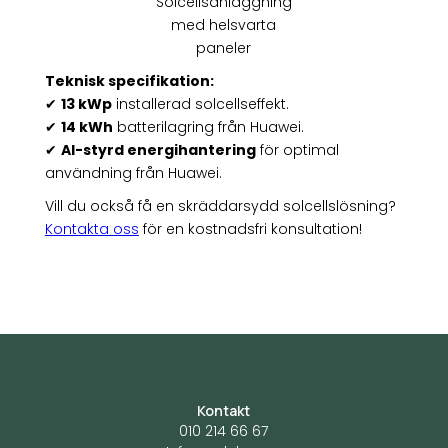
Solcellsanläggning
med helsvarta
paneler
Teknisk specifikation:
✔
13 kWp
installerad solcellseffekt.
✔
14 kWh
batterilagring från Huawei.
✔
AI-styrd energihantering
för optimal
användning från Huawei.
Vill du också få en skräddarsydd solcellslösning?
Kontakta oss
för en kostnadsfri konsultation!
Kontakt
010 214 66 67